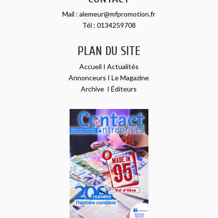
Mail :
alemeur@mfpromotion.fr
Tél :
0134259708
PLAN DU SITE
Accueil
I
Actualités
Annonceurs
I
Le Magazine
Archive
I
Éditeurs