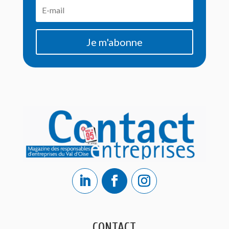
Je m'abonne
CONTACT