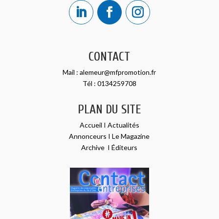
CONTACT
Mail :
alemeur@mfpromotion.fr
Tél :
0134259708
PLAN DU SITE
Accueil
I
Actualités
Annonceurs
I
Le Magazine
Archive
I
Éditeurs