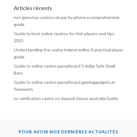
Articles récents
non gamstop casinos uk pay by phone a comprehensive
guide
Guide to best online casinos for irish players and tips
2025
Understanding the casino ireland online A practical player
guide
Guide to online casino paysafecard 5 dollar Safe Small
Bets
Guide to online casino paysafecard gaminggadgets.io
Payments
no verification casino no deposit bonus australia Guide
POUR AVOIR NOS DERNIÈRES ACTUALITÉS