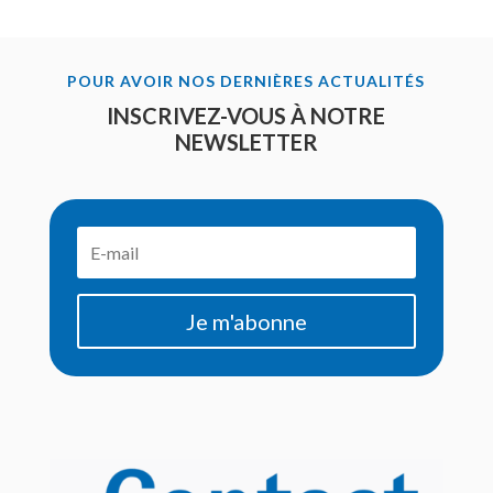
POUR AVOIR NOS DERNIÈRES ACTUALITÉS
INSCRIVEZ-VOUS À NOTRE
NEWSLETTER
Je m'abonne