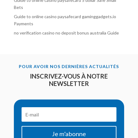
Guide to online casino paysafecard 5 dollar Safe Small
Bets
Guide to online casino paysafecard gaminggadgets.io
Payments
no verification casino no deposit bonus australia Guide
POUR AVOIR NOS DERNIÈRES ACTUALITÉS
INSCRIVEZ-VOUS À NOTRE
NEWSLETTER
Je m'abonne