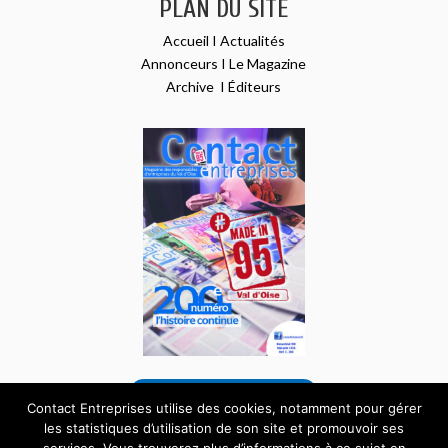
PLAN DU SITE
Accueil
I
Actualités
Annonceurs
I
Le Magazine
Archive
I
Éditeurs
VOIR NOTRE DERNIER NUMÉRO
Contact Entreprises utilise des cookies, notamment pour gérer
les statistiques d’utilisation de son site et promouvoir ses