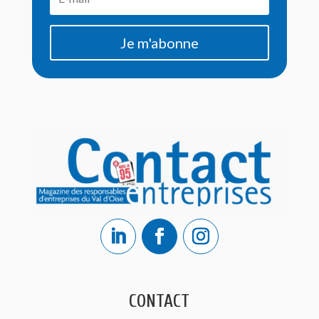
Je m'abonne
CONTACT