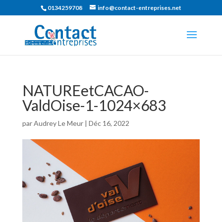
0134259708
info@contact-entreprises.net
NATUREetCACAO-
ValdOise-1-1024×683
par
Audrey Le Meur
|
Déc 16, 2022