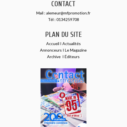
CONTACT
Mail :
alemeur@mfpromotion.fr
Tél :
0134259708
PLAN DU SITE
Accueil
I
Actualités
Annonceurs
I
Le Magazine
Archive
I
Éditeurs