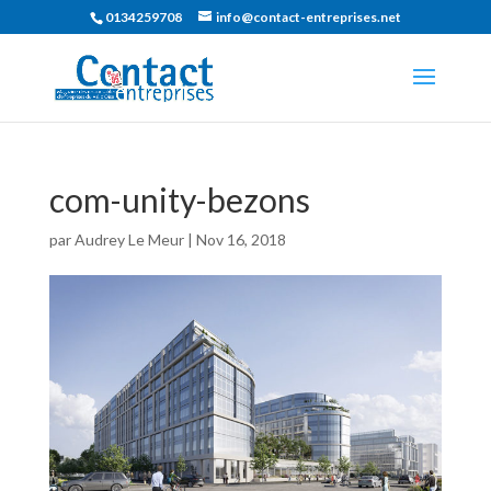
0134259708
info@contact-entreprises.net
com-unity-bezons
par
Audrey Le Meur
|
Nov 16, 2018