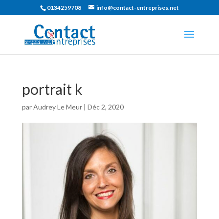
0134259708
info@contact-entreprises.net
portrait k
par
Audrey Le Meur
|
Déc 2, 2020