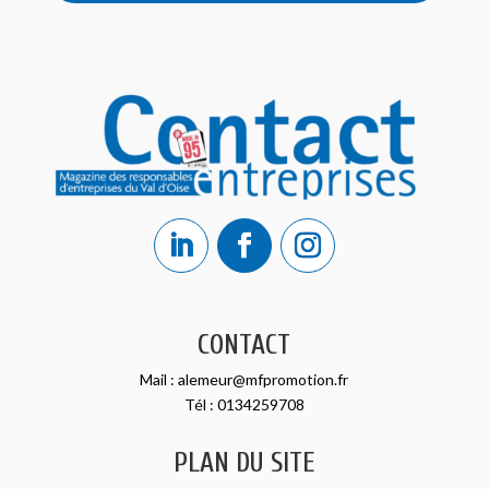
CONTACT
Mail :
alemeur@mfpromotion.fr
Tél :
0134259708
PLAN DU SITE