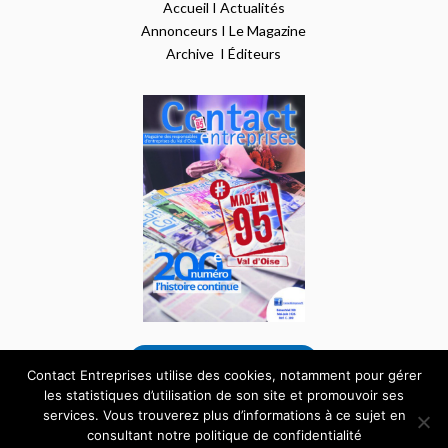
Accueil
I
Actualités
Annonceurs
I
Le Magazine
Archive
I
Éditeurs
VOIR NOTRE DERNIER NUMÉRO
Contact Entreprises utilise des cookies, notamment pour gérer
les statistiques d’utilisation de son site et promouvoir ses
services. Vous trouverez plus d’informations à ce sujet en
Tous droits réservés – Site internet réalisé par
consultant notre politique de confidentialité
l’agence
Pardalys
|
Mentions Légales
|
Données