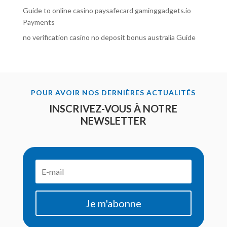
Guide to online casino paysafecard gaminggadgets.io
Payments
no verification casino no deposit bonus australia Guide
POUR AVOIR NOS DERNIÈRES ACTUALITÉS
INSCRIVEZ-VOUS À NOTRE
NEWSLETTER
Je m'abonne