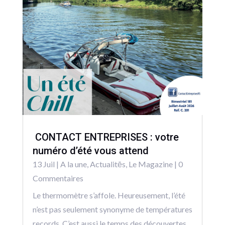
CONTACT ENTREPRISES : votre
numéro d’été vous attend
13 Juil
|
A la une
,
Actualitēs
,
Le Magazine
| 0
Commentaires
Le thermomètre s’affole. Heureusement, l’été
n’est pas seulement synonyme de températures
records. C’est aussi le temps des découvertes,