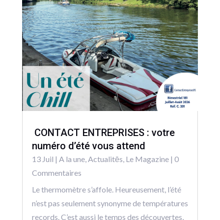
CONTACT ENTREPRISES : votre
numéro d’été vous attend
13 Juil
|
A la une
,
Actualitēs
,
Le Magazine
| 0
Commentaires
Le thermomètre s’affole. Heureusement, l’été
n’est pas seulement synonyme de températures
records. C’est aussi le temps des découvertes,