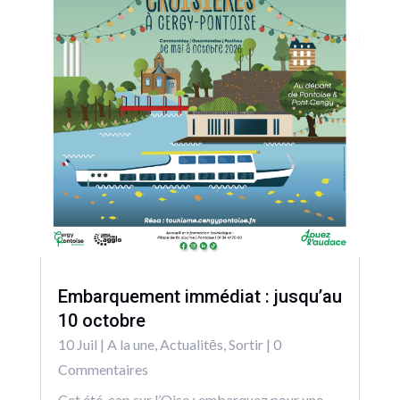
Embarquement immédiat : jusqu’au
10 octobre
10 Juil
|
A la une
,
Actualitēs
,
Sortir
| 0
Commentaires
Cet été, cap sur l’Oise : embarquez pour une