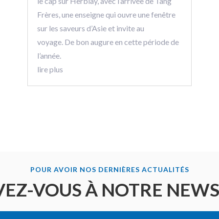
le cap sur Herblay, avec l’arrivée de Tang
Frères, une enseigne qui ouvre une fenêtre
sur les saveurs d’Asie et invite au
voyage. De bon augure en cette période de
l’année.
lire plus
POUR AVOIR NOS DERNIÈRES ACTUALITÉS
VEZ-VOUS À NOTRE NEW