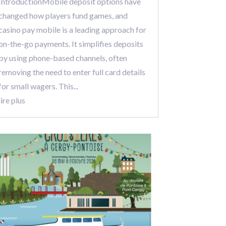
IntroductionMobile deposit options have
changed how players fund games, and
casino pay mobile is a leading approach for
on-the-go payments. It simplifies deposits
by using phone-based channels, often
removing the need to enter full card details
for small wagers. This...
lire plus