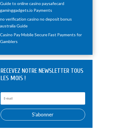
Guide to online casino paysafecard
gaminggadgets.io Payments
no verification casino no deposit bonus
australia Guide
Casino Pay Mobile Secure Fast Payments for
Gamblers
RECEVEZ NOTRE NEWSLETTER TOUS
LES MOIS !
S'abonner