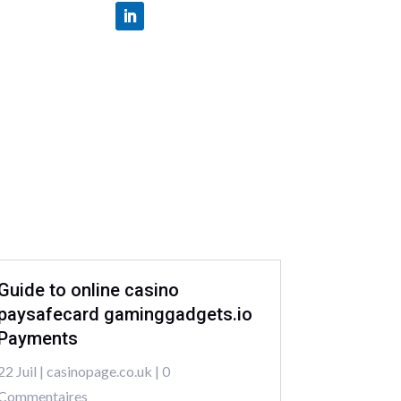
Guide to online casino
paysafecard gaminggadgets.io
Payments
22 Juil
|
casinopage.co.uk
| 0
Commentaires