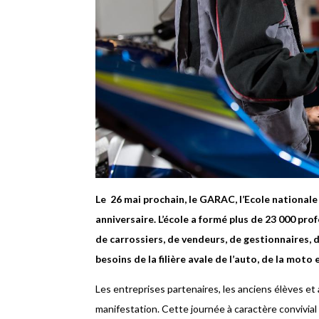
Le
26 mai prochain, le GARAC, l’Ecole nationale
anniversaire.
L’école a formé plus de 23 000 pro
de carrossiers, de vendeurs, de gestionnaires, 
besoins de la filière avale de l’auto, de la moto 
Les entreprises partenaires, les anciens élèves et
manifestation. Cette journée à caractère convivial