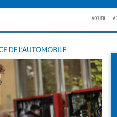
ACCUEIL
A
ICE DE L’AUTOMOBILE