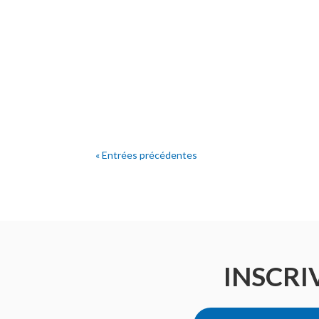
« Entrées précédentes
INSCRI