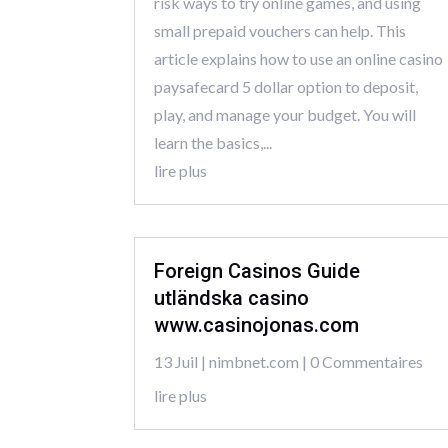
risk ways to try online games, and using
small prepaid vouchers can help. This
article explains how to use an online casino
paysafecard 5 dollar option to deposit,
play, and manage your budget. You will
learn the basics,...
lire plus
Foreign Casinos Guide
utländska casino
www.casinojonas.com
13 Juil
|
nimbnet.com
| 0 Commentaires
lire plus