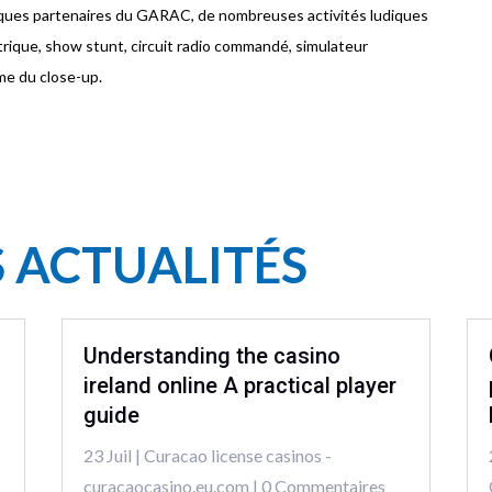
arques partenaires du GARAC, de nombreuses activités ludiques
ctrique, show stunt, circuit radio commandé, simulateur
ême du close-up.
S ACTUALITÉS
Understanding the casino
ireland online A practical player
guide
23 Juil
|
Curacao license casinos -
curacaocasino.eu.com
| 0 Commentaires