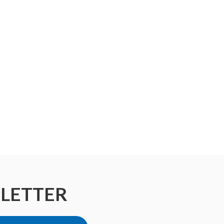
SLETTER