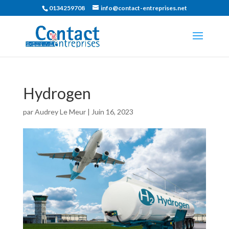
0134259708
info@contact-entreprises.net
Hydrogen
par
Audrey Le Meur
|
Juin 16, 2023