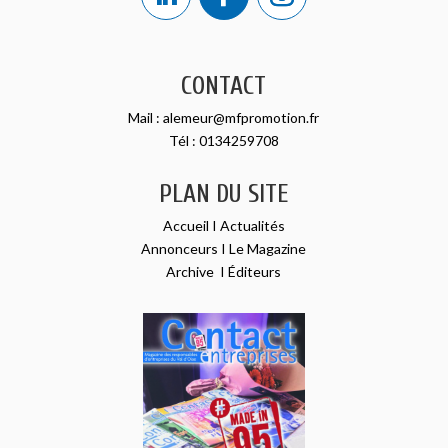
CONTACT
Mail :
alemeur@mfpromotion.fr
Tél :
0134259708
PLAN DU SITE
Accueil
I
Actualités
Annonceurs
I
Le Magazine
Archive
I
Éditeurs