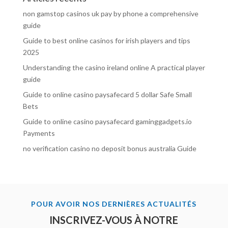
non gamstop casinos uk pay by phone a comprehensive
guide
Guide to best online casinos for irish players and tips
2025
Understanding the casino ireland online A practical player
guide
Guide to online casino paysafecard 5 dollar Safe Small
Bets
Guide to online casino paysafecard gaminggadgets.io
Payments
no verification casino no deposit bonus australia Guide
POUR AVOIR NOS DERNIÈRES ACTUALITÉS
INSCRIVEZ-VOUS À NOTRE