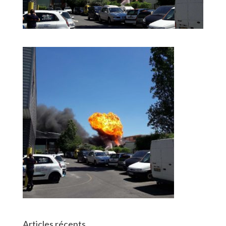
Articles récents