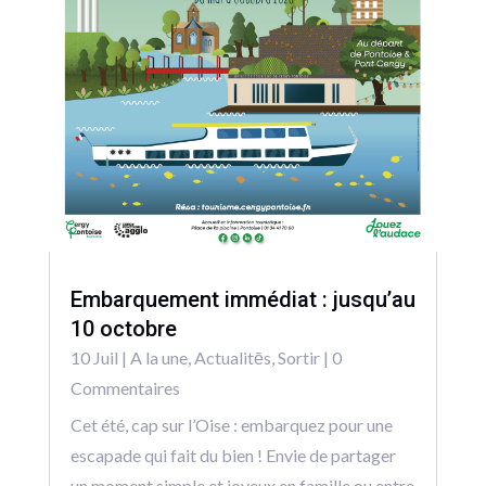
Embarquement immédiat : jusqu’au
10 octobre
10 Juil
|
A la une
,
Actualitēs
,
Sortir
| 0
Commentaires
Cet été, cap sur l’Oise : embarquez pour une
escapade qui fait du bien ! Envie de partager
un moment simple et joyeux en famille ou entre