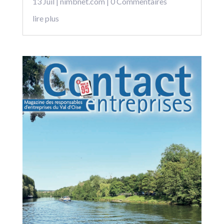
13 Juil
|
nimbnet.com
| 0 Commentaires
lire plus