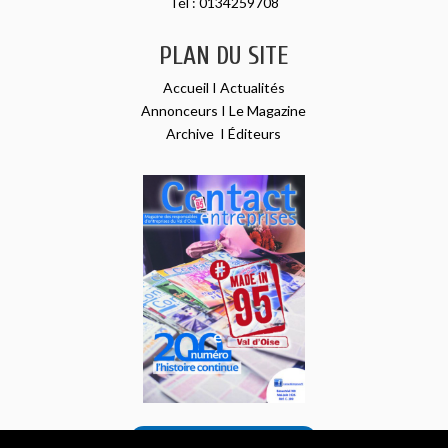
Tél :
0134259708
PLAN DU SITE
Accueil
I
Actualités
Annonceurs
I
Le Magazine
Archive
I
Éditeurs
VOIR NOTRE DERNIER NUMÉRO