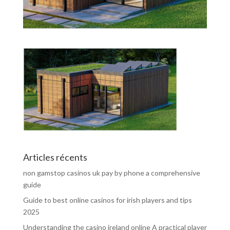
Articles récents
non gamstop casinos uk pay by phone a comprehensive
guide
Guide to best online casinos for irish players and tips
2025
Understanding the casino ireland online A practical player