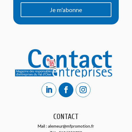
Je m'abonne
CONTACT
Mail :
alemeur@mfpromotion.fr