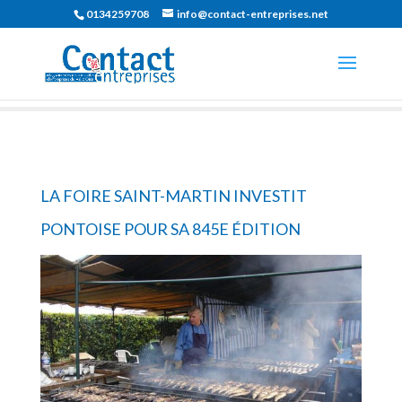
0134259708
info@contact-entreprises.net
LA FOIRE SAINT-MARTIN INVESTIT
PONTOISE POUR SA 845E ÉDITION