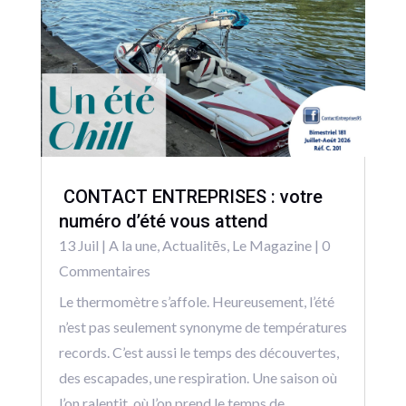
CONTACT ENTREPRISES : votre
numéro d’été vous attend
13 Juil
|
A la une
,
Actualitēs
,
Le Magazine
| 0
Commentaires
Le thermomètre s’affole. Heureusement, l’été
n’est pas seulement synonyme de températures
records. C’est aussi le temps des découvertes,
des escapades, une respiration. Une saison où
l’on ralentit, où l’on prend le temps de