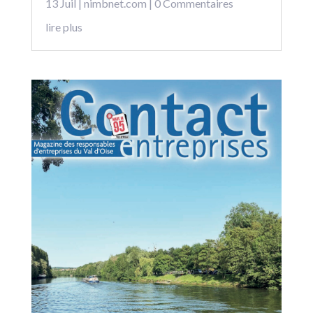
13 Juil
|
nimbnet.com
| 0 Commentaires
lire plus