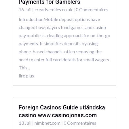
Payments for Gamblers
16 Juil
|
creativemiles.co.uk
| 0 Commentaires
IntroductionMobile deposit options have
changed how players fund games, and casino
pay mobile is a leading approach for on-the-go
payments. It simplifies deposits by using
phone-based channels, often removing the
need to enter full card details for small wagers.
This...
lire plus
Foreign Casinos Guide utländska
casino www.casinojonas.com
13 Juil
|
nimbnet.com
| 0 Commentaires