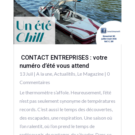
CONTACT ENTREPRISES : votre
numéro d’été vous attend
13 Juil
|
A la une
,
Actualitēs
,
Le Magazine
| 0
Commentaires
Le thermomètre s’affole. Heureusement, l’été
n’est pas seulement synonyme de températures
records. C’est aussi le temps des découvertes,
des escapades, une respiration. Une saison où
l’on ralentit, où l’on prend le temps de
redécouvrir, de partager, de s’évader. Dans ce