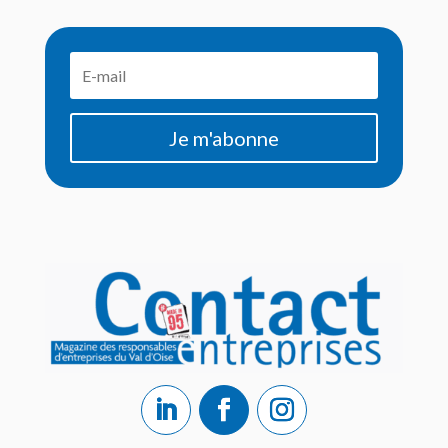
Je m'abonne