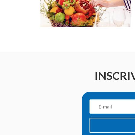
INSCRI