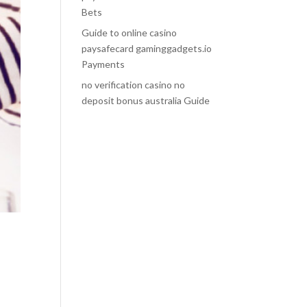
Bets
Guide to online casino
paysafecard gaminggadgets.io
Payments
no verification casino no
deposit bonus australia Guide