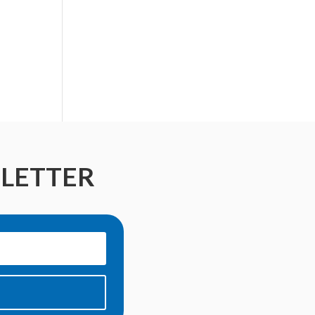
SLETTER