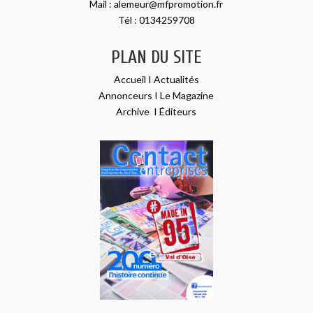
Mail :
alemeur@mfpromotion.fr
Tél :
0134259708
PLAN DU SITE
Accueil
I
Actualités
Annonceurs
I
Le Magazine
Archive
I
Éditeurs