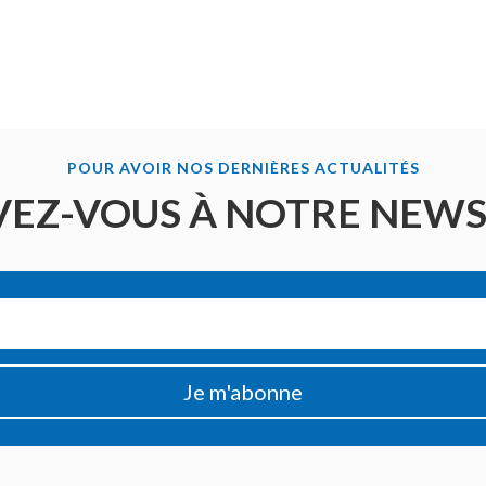
POUR AVOIR NOS DERNIÈRES ACTUALITÉS
VEZ-VOUS À NOTRE NEW
Je m'abonne