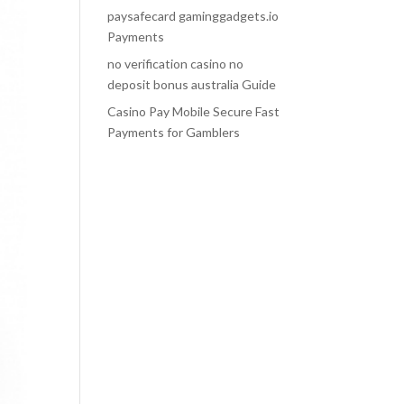
paysafecard gaminggadgets.io
Payments
no verification casino no
deposit bonus australia Guide
Casino Pay Mobile Secure Fast
Payments for Gamblers