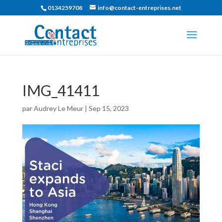
0134259708
info@contact-entreprises.net
IMG_41411
par
Audrey Le Meur
|
Sep 15, 2023