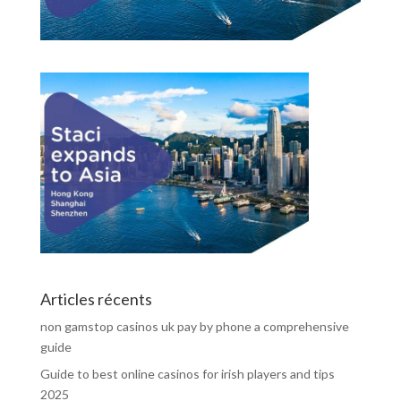
Articles récents
non gamstop casinos uk pay by phone a comprehensive
guide
Guide to best online casinos for irish players and tips
2025