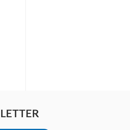
SLETTER