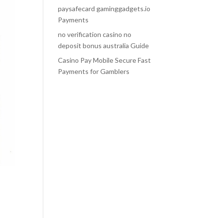
paysafecard gaminggadgets.io
Payments
no verification casino no
deposit bonus australia Guide
Casino Pay Mobile Secure Fast
Payments for Gamblers