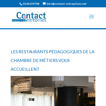
0134259708
info@contact-entreprises.net
LES RESTAURANTS PÉDAGOGIQUES DE LA
CHAMBRE DE MÉTIERS VOUS
ACCUEILLENT