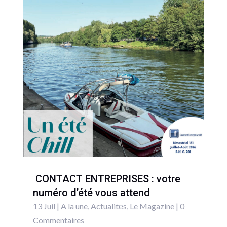
CONTACT ENTREPRISES : votre
numéro d’été vous attend
13 Juil
|
A la une
,
Actualitēs
,
Le Magazine
| 0
Commentaires