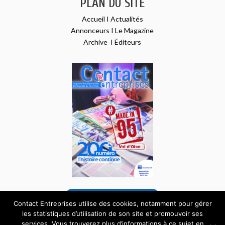
PLAN DU SITE
Accueil
I
Actualités
Annonceurs
I
Le Magazine
Archive
I
Éditeurs
VOIR NOTRE DERNIER NUMÉRO
Contact Entreprises utilise des cookies, notamment pour gérer
les statistiques d’utilisation de son site et promouvoir ses
services. Vous trouverez plus d’informations à ce sujet en