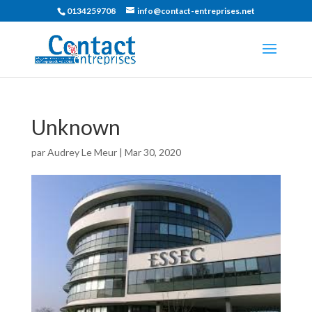
0134259708
info@contact-entreprises.net
Unknown
par
Audrey Le Meur
|
Mar 30, 2020