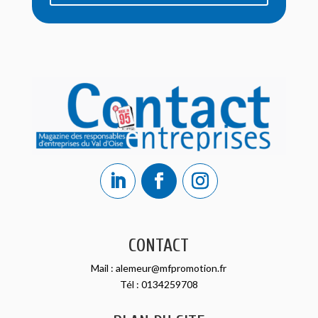
CONTACT
Mail :
alemeur@mfpromotion.fr
Tél :
0134259708