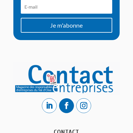
Je m'abonne
CONTACT