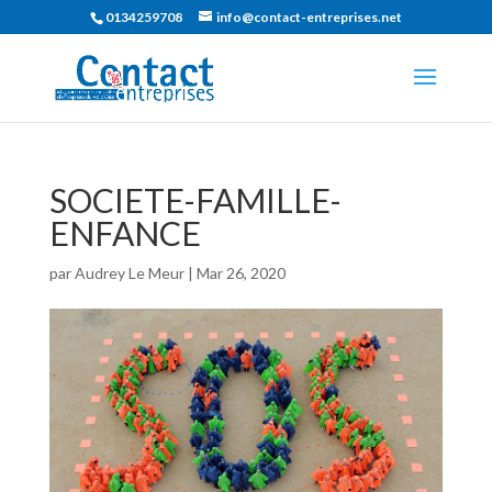
0134259708
info@contact-entreprises.net
SOCIETE-FAMILLE-
ENFANCE
par
Audrey Le Meur
|
Mar 26, 2020