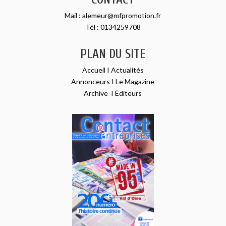
Mail :
alemeur@mfpromotion.fr
Tél :
0134259708
PLAN DU SITE
Accueil
I
Actualités
Annonceurs
I
Le Magazine
Archive
I
Éditeurs