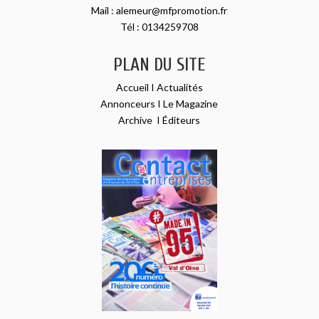
Mail :
alemeur@mfpromotion.fr
Tél :
0134259708
PLAN DU SITE
Accueil
I
Actualités
Annonceurs
I
Le Magazine
Archive
I
Éditeurs