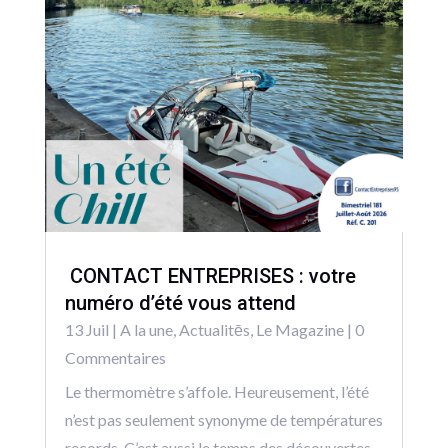
CONTACT ENTREPRISES : votre
numéro d’été vous attend
13 Juil
|
A la une
,
Actualitēs
,
Le Magazine
| 0
Commentaires
Le thermomètre s’affole. Heureusement, l’été
n’est pas seulement synonyme de températures
records. C’est aussi le temps des découvertes,