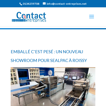
0134259708
info@contact-entreprises.net
EMBALLÉ C’EST PESÉ : UN NOUVEAU
SHOWROOM POUR SEALPAC À ROISSY