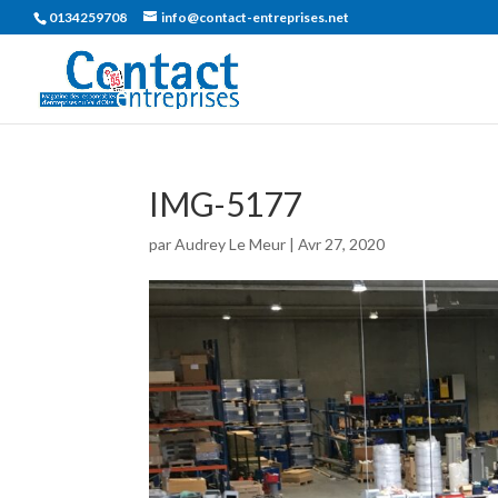
0134259708
info@contact-entreprises.net
IMG-5177
par
Audrey Le Meur
|
Avr 27, 2020