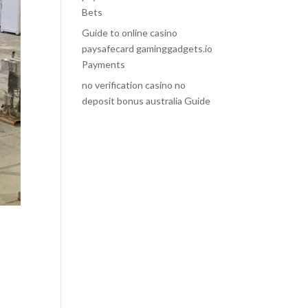
Bets
Guide to online casino
paysafecard gaminggadgets.io
Payments
no verification casino no
deposit bonus australia Guide