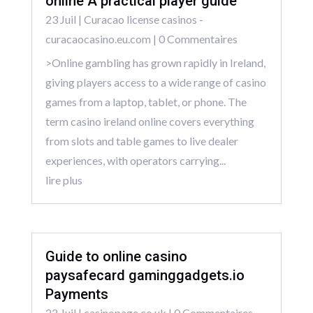
online A practical player guide
23 Juil
|
Curacao license casinos -
curacaocasino.eu.com
| 0 Commentaires
>Online gambling has grown rapidly in Ireland,
giving players access to a wide range of casino
games from a laptop, tablet, or phone. The
term casino ireland online covers everything
from slots and table games to live dealer
experiences, with operators carrying...
lire plus
Guide to online casino
paysafecard gaminggadgets.io
Payments
22 Juil
|
casinopage.co.uk
| 0 Commentaires