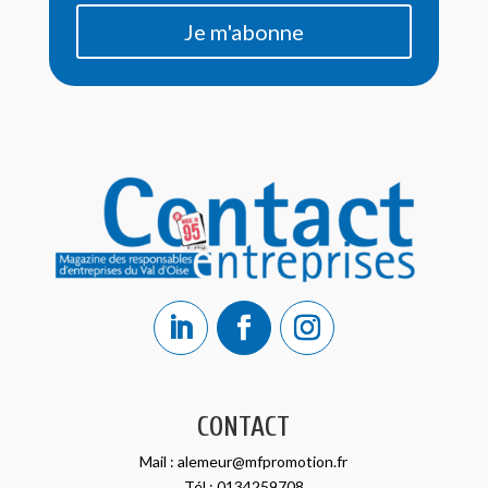
Je m'abonne
CONTACT
Mail :
alemeur@mfpromotion.fr
Tél :
0134259708