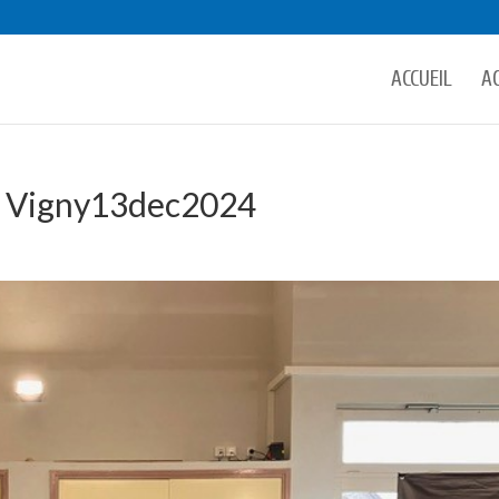
ACCUEIL
A
e Vigny13dec2024