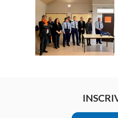
INSCRI