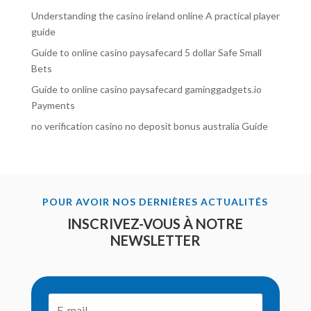
Understanding the casino ireland online A practical player
guide
Guide to online casino paysafecard 5 dollar Safe Small
Bets
Guide to online casino paysafecard gaminggadgets.io
Payments
no verification casino no deposit bonus australia Guide
POUR AVOIR NOS DERNIÈRES ACTUALITÉS
INSCRIVEZ-VOUS À NOTRE
NEWSLETTER