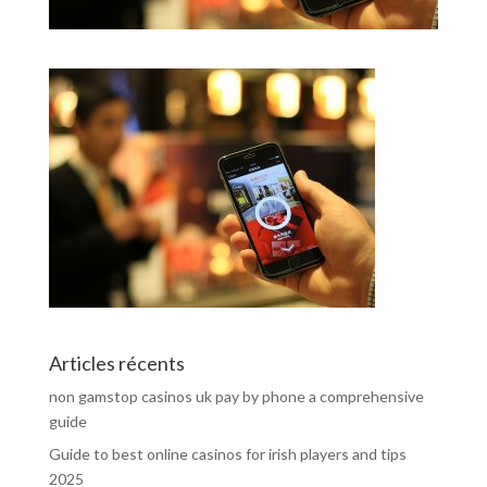
Articles récents
non gamstop casinos uk pay by phone a comprehensive
guide
Guide to best online casinos for irish players and tips
2025