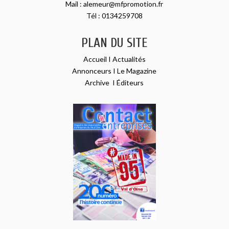
Mail :
alemeur@mfpromotion.fr
Tél :
0134259708
PLAN DU SITE
Accueil
I
Actualités
Annonceurs
I
Le Magazine
Archive
I
Éditeurs