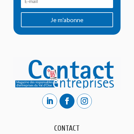
Je m'abonne
CONTACT