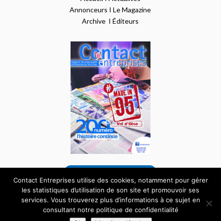
Annonceurs
I
Le Magazine
Archive
I
Éditeurs
VOIR NOTRE DERNIER NUMÉRO
Contact Entreprises utilise des cookies, notamment pour gérer
les statistiques d’utilisation de son site et promouvoir ses
services. Vous trouverez plus d’informations à ce sujet en
Tous droits réservés – Site internet réalisé par
consultant notre politique de confidentialité
l’agence
Pardalys
|
Mentions Légales
|
Données