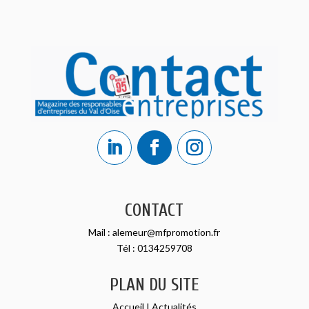
CONTACT
Mail :
alemeur@mfpromotion.fr
Tél :
0134259708
PLAN DU SITE
Accueil
I
Actualités