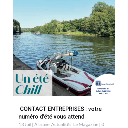
CONTACT ENTREPRISES : votre
numéro d’été vous attend
13 Juil
|
A la une
,
Actualitēs
,
Le Magazine
| 0