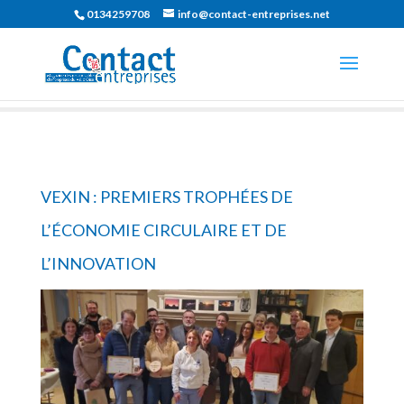
0134259708
info@contact-entreprises.net
VEXIN : PREMIERS TROPHÉES DE
L’ÉCONOMIE CIRCULAIRE ET DE
L’INNOVATION