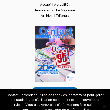
Accueil
I
Actualités
Annonceurs
I
Le Magazine
Archive
I
Éditeurs
VOIR NOTRE DERNIER NUMÉRO
Contact Entreprises utilise des cookies, notamment pour gérer
les statistiques d’utilisation de son site et promouvoir ses
services. Vous trouverez plus d’informations à ce sujet en
Tous droits réservés – Site internet réalisé par
consultant notre politique de confidentialité