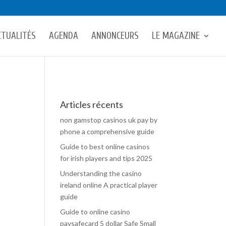
CTUALITÉS
AGENDA
ANNONCEURS
LE MAGAZINE
Articles récents
non gamstop casinos uk pay by
phone a comprehensive guide
Guide to best online casinos
for irish players and tips 2025
Understanding the casino
ireland online A practical player
guide
Guide to online casino
paysafecard 5 dollar Safe Small