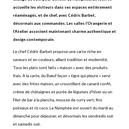
accueille les visiteurs dans ses espaces entièrement
réaménagés, et de chef, avec Cédric Barbet,
désormais aux commandes. Les salles l’Orangerie et
l’Atelier associent maintenant charme authentique et
design contemporain.
Le chef Cédric Barbet propose une carte riche en
saveurs et en couleurs, alliant tradition et modernité.
Tous les plats sont faits « maison » avec des produits
frais. A la carte, du Bœuf façon « tigre qui pleure » servi
avec des frites maison, un croustillant de canard confit,
crème de châtaignes et purée de légumes d’hiver ou un
Filet de bar à la plancha, mousse de curry vert, fins
poireaux et riz coco. Le Nymphée est ouvert du mardi au
dimanche pour déjeuner, et désormais les vendredis soir
et samedis soir.