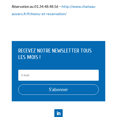
Réservation au 01.34.48.48.56 –
http://www.chateau-
auvers.fr/fr/menu-et-reservation/
RECEVEZ NOTRE NEWSLETTER TOUS
LES MOIS !
S'abonner