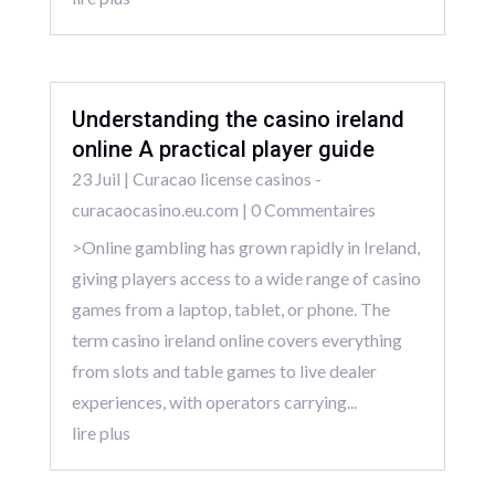
Understanding the casino ireland
online A practical player guide
23 Juil
|
Curacao license casinos -
curacaocasino.eu.com
| 0 Commentaires
>Online gambling has grown rapidly in Ireland,
giving players access to a wide range of casino
games from a laptop, tablet, or phone. The
term casino ireland online covers everything
from slots and table games to live dealer
experiences, with operators carrying...
lire plus