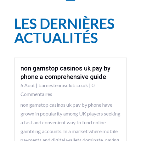
LES DERNIÈRES
ACTUALITÉS
non gamstop casinos uk pay by
phone a comprehensive guide
6 Août
|
barnestennisclub.co.uk
| 0
Commentaires
non gamstop casinos uk pay by phone have
grown in popularity among UK players seeking
a fast and convenient way to fund online
gambling accounts. In a market where mobile
payments and digital wallets dominate, paying