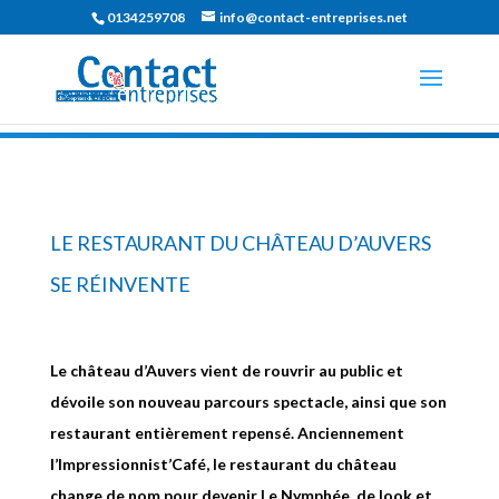
0134259708
info@contact-entreprises.net
LE RESTAURANT DU CHÂTEAU D’AUVERS
SE RÉINVENTE
Le château d’Auvers vient de rouvrir au public et
dévoile son nouveau parcours spectacle, ainsi que son
restaurant entièrement repensé. Anciennement
l’Impressionnist’Café, le restaurant du château
change de nom pour devenir Le Nymphée, de look et