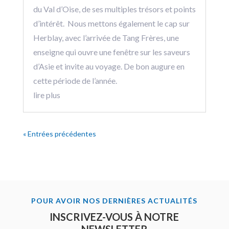
du Val d’Oise, de ses multiples trésors et points
d’intérêt. Nous mettons également le cap sur
Herblay, avec l’arrivée de Tang Frères, une
enseigne qui ouvre une fenêtre sur les saveurs
d’Asie et invite au voyage. De bon augure en
cette période de l’année.
lire plus
« Entrées précédentes
POUR AVOIR NOS DERNIÈRES ACTUALITÉS
INSCRIVEZ-VOUS À NOTRE
NEWSLETTER