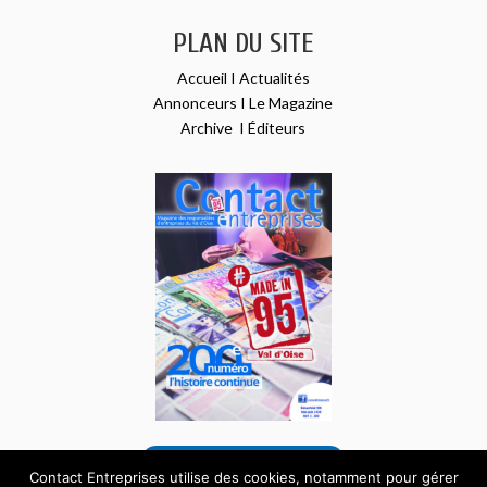
PLAN DU SITE
Accueil
I
Actualités
Annonceurs
I
Le Magazine
Archive
I
Éditeurs
VOIR NOTRE DERNIER NUMÉRO
Contact Entreprises utilise des cookies, notamment pour gérer