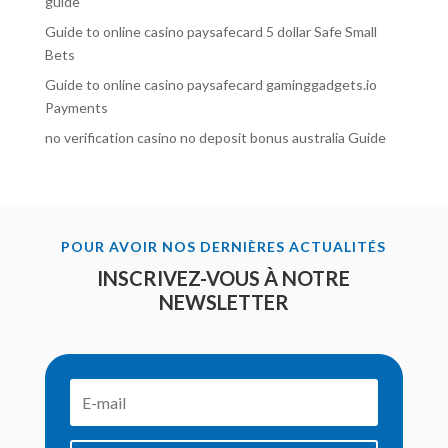
guide
Guide to online casino paysafecard 5 dollar Safe Small
Bets
Guide to online casino paysafecard gaminggadgets.io
Payments
no verification casino no deposit bonus australia Guide
POUR AVOIR NOS DERNIÈRES ACTUALITÉS
INSCRIVEZ-VOUS À NOTRE
NEWSLETTER