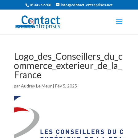
0134259708
info@contact-entreprises.net
Logo_des_Conseillers_du_c
ommerce_exterieur_de_la_
France
par
Audrey Le Meur
|
Fév 5, 2025