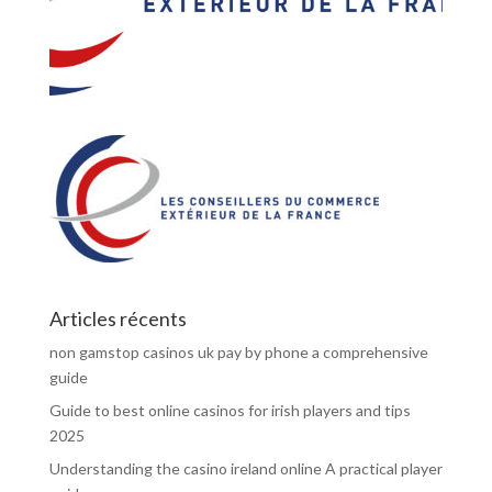
Articles récents
non gamstop casinos uk pay by phone a comprehensive
guide
Guide to best online casinos for irish players and tips
2025
Understanding the casino ireland online A practical player