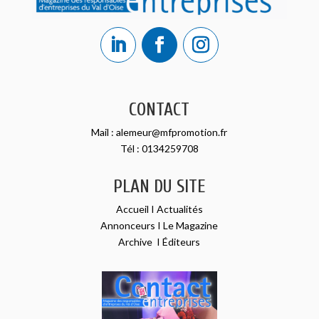
CONTACT
Mail :
alemeur@mfpromotion.fr
Tél :
0134259708
PLAN DU SITE
Accueil
I
Actualités
Annonceurs
I
Le Magazine
Archive
I
Éditeurs