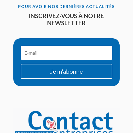
POUR AVOIR NOS DERNIÈRES ACTUALITÉS
INSCRIVEZ-VOUS À NOTRE
NEWSLETTER
Je m'abonne