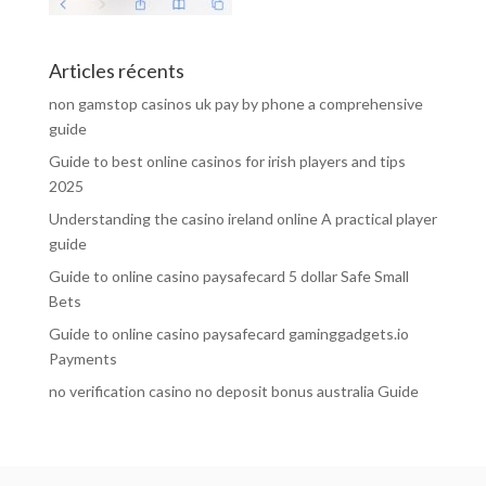
Articles récents
non gamstop casinos uk pay by phone a comprehensive
guide
Guide to best online casinos for irish players and tips
2025
Understanding the casino ireland online A practical player
guide
Guide to online casino paysafecard 5 dollar Safe Small
Bets
Guide to online casino paysafecard gaminggadgets.io
Payments
no verification casino no deposit bonus australia Guide