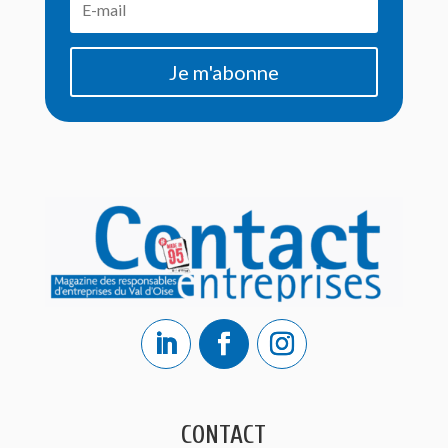
Je m'abonne
CONTACT