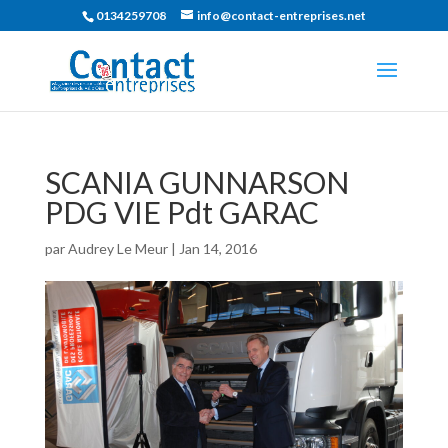
0134259708
info@contact-entreprises.net
SCANIA GUNNARSON
PDG VIE Pdt GARAC
par
Audrey Le Meur
|
Jan 14, 2016