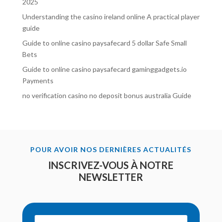
2025
Understanding the casino ireland online A practical player
guide
Guide to online casino paysafecard 5 dollar Safe Small
Bets
Guide to online casino paysafecard gaminggadgets.io
Payments
no verification casino no deposit bonus australia Guide
POUR AVOIR NOS DERNIÈRES ACTUALITÉS
INSCRIVEZ-VOUS À NOTRE
NEWSLETTER