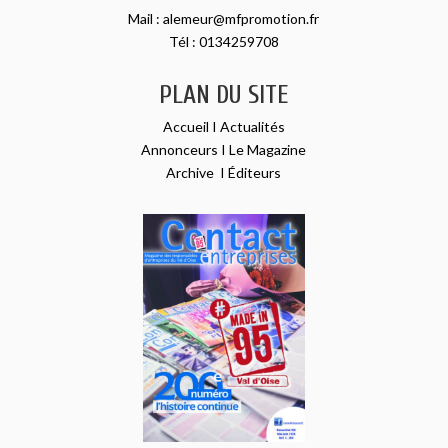
Mail :
alemeur@mfpromotion.fr
Tél :
0134259708
PLAN DU SITE
Accueil
I
Actualités
Annonceurs
I
Le Magazine
Archive
I
Éditeurs