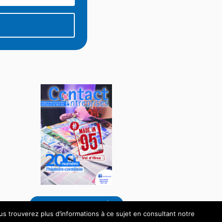
VOIR NOTRE DERNIER NUMÉRO
ous trouverez plus d’informations à ce sujet en consultant notre