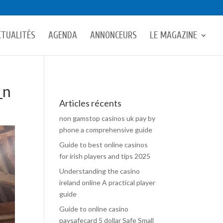
CTUALITÉS
AGENDA
ANNONCEURS
LE MAGAZINE
_n
Articles récents
non gamstop casinos uk pay by
phone a comprehensive guide
Guide to best online casinos
for irish players and tips 2025
Understanding the casino
ireland online A practical player
guide
Guide to online casino
paysafecard 5 dollar Safe Small