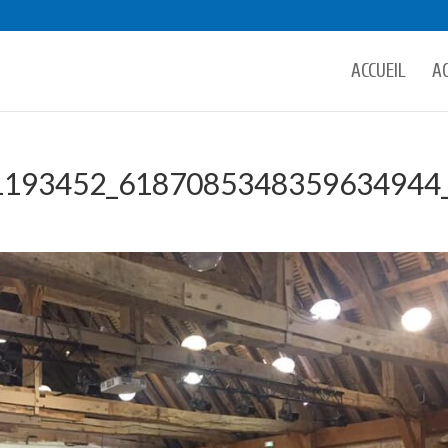
ACCUEIL
A
1193452_6187085348359634944