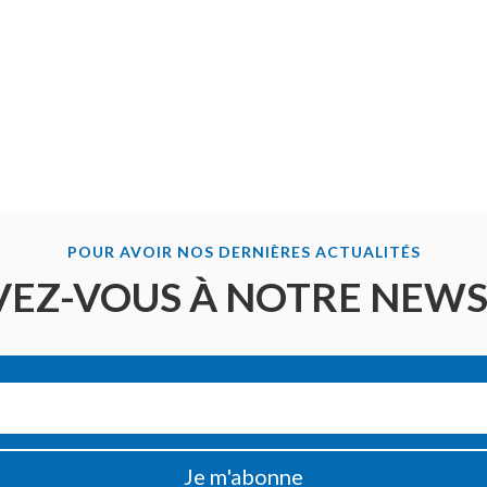
POUR AVOIR NOS DERNIÈRES ACTUALITÉS
VEZ-VOUS À NOTRE NEW
Je m'abonne