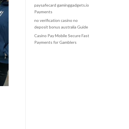
paysafecard gaminggadgets.io
Payments
no verification casino no
deposit bonus australia Guide
Casino Pay Mobile Secure Fast
Payments for Gamblers