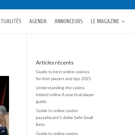
CTUALITÉS
AGENDA
ANNONCEURS
LE MAGAZINE
Articles récents
Guide to best online casinos
for irish players and tips 2025
Understanding the casino
ireland online A practical player
guide
Guide to online casino
paysafecard 5 dollar Safe Small
Bets
Guide to online casino