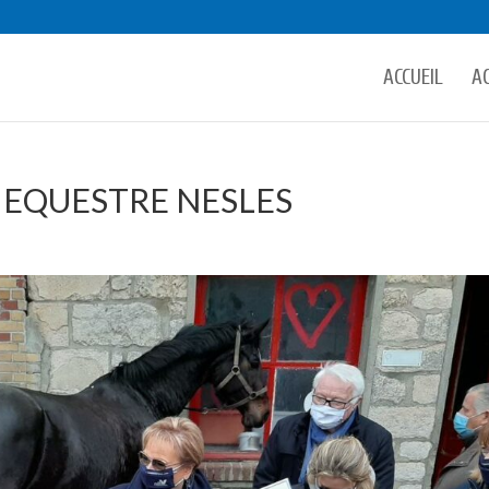
ACCUEIL
A
 EQUESTRE NESLES