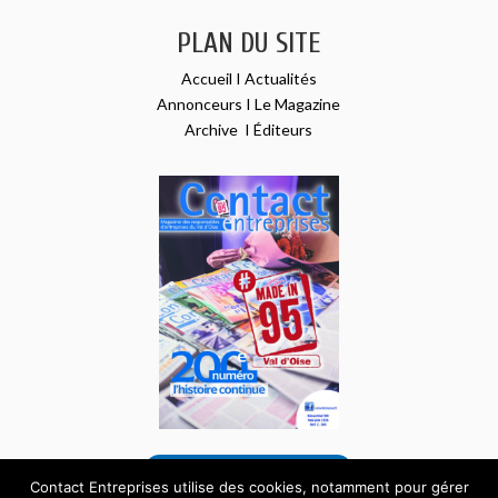
PLAN DU SITE
Accueil
I
Actualités
Annonceurs
I
Le Magazine
Archive
I
Éditeurs
VOIR NOTRE DERNIER NUMÉRO
Contact Entreprises utilise des cookies, notamment pour gérer