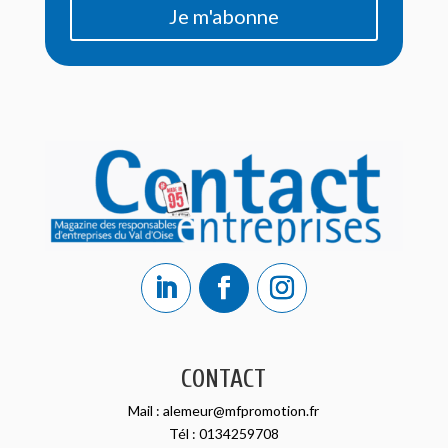
Je m'abonne
CONTACT
Mail :
alemeur@mfpromotion.fr
Tél :
0134259708