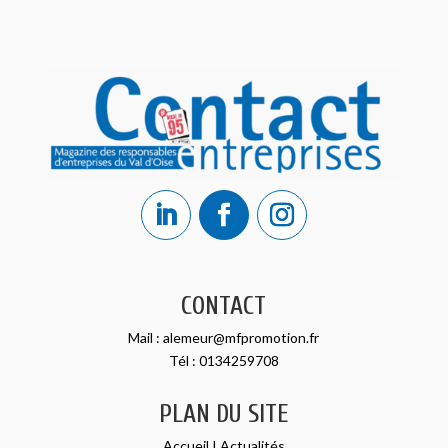
CONTACT
Mail :
alemeur@mfpromotion.fr
Tél :
0134259708
PLAN DU SITE
Accueil
I
Actualités