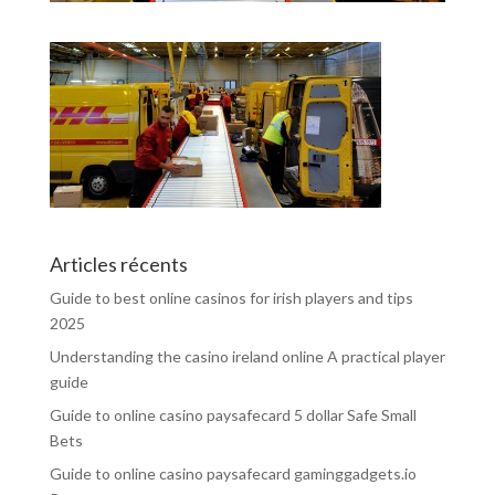
Articles récents
Guide to best online casinos for irish players and tips
2025
Understanding the casino ireland online A practical player
guide
Guide to online casino paysafecard 5 dollar Safe Small
Bets
Guide to online casino paysafecard gaminggadgets.io