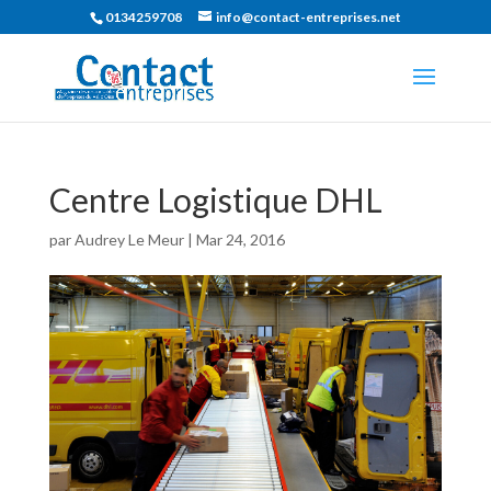
0134259708
info@contact-entreprises.net
Centre Logistique DHL
par
Audrey Le Meur
|
Mar 24, 2016