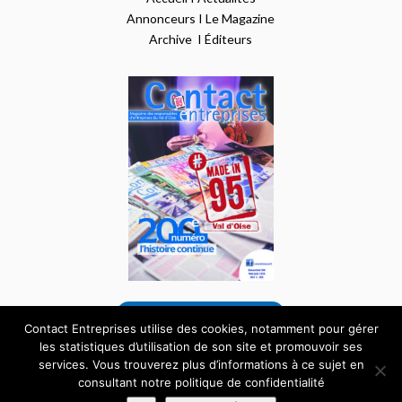
Annonceurs
I
Le Magazine
Archive
I
Éditeurs
VOIR NOTRE DERNIER NUMÉRO
Contact Entreprises utilise des cookies, notamment pour gérer
les statistiques d’utilisation de son site et promouvoir ses
services. Vous trouverez plus d’informations à ce sujet en
Tous droits réservés – Site internet réalisé par
consultant notre politique de confidentialité
l’agence
Pardalys
|
Mentions Légales
|
Données