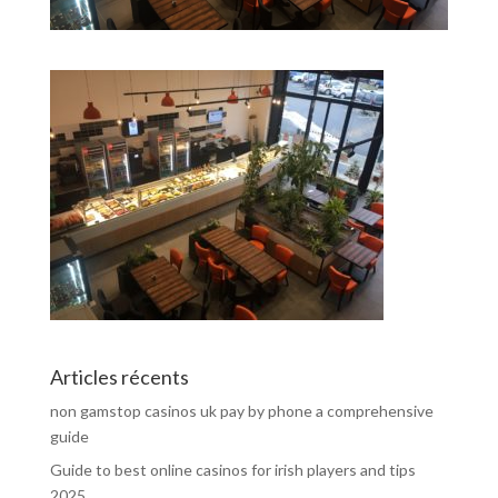
Articles récents
non gamstop casinos uk pay by phone a comprehensive
guide
Guide to best online casinos for irish players and tips
2025