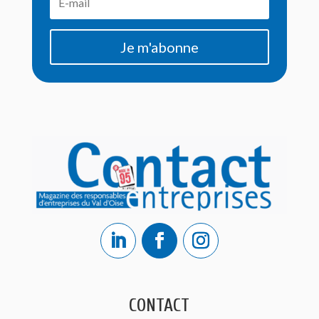
Je m'abonne
CONTACT