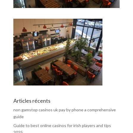
Articles récents
non gamstop casinos uk pay by phone a comprehensive
guide
Guide to best online casinos for irish players and tips
2025