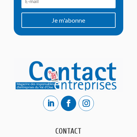
Je m'abonne
CONTACT