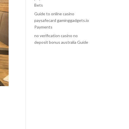
Bets
Guide to online casino
paysafecard gaminggadgets.io
Payments
no verification casino no
deposit bonus australia Guide