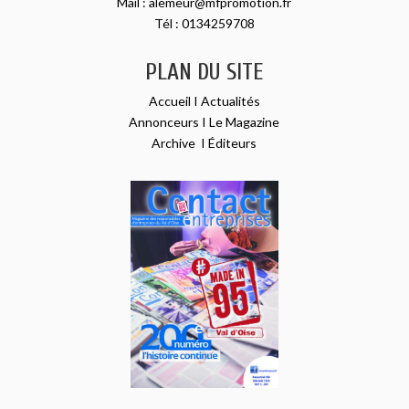
Mail :
alemeur@mfpromotion.fr
Tél :
0134259708
PLAN DU SITE
Accueil
I
Actualités
Annonceurs
I
Le Magazine
Archive
I
Éditeurs