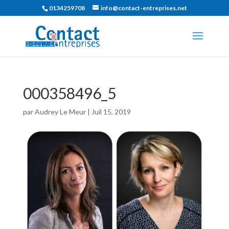
0134259708
info@contact-entreprises.net
000358496_5
par
Audrey Le Meur
|
Juil 15, 2019