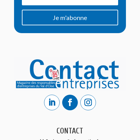
Je m'abonne
CONTACT