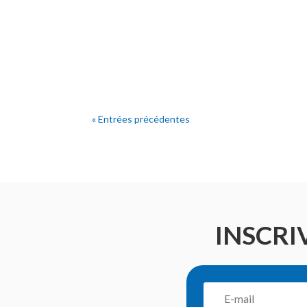
« Entrées précédentes
INSCRI