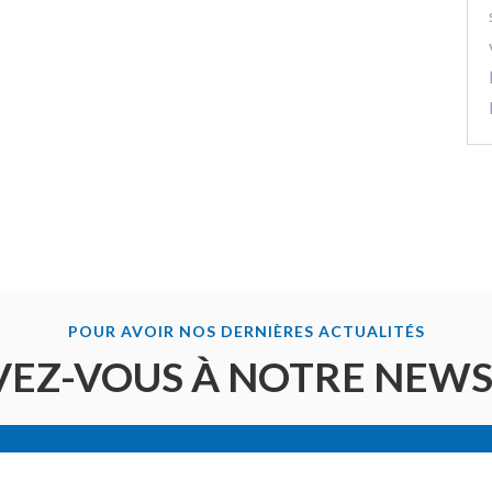
POUR AVOIR NOS DERNIÈRES ACTUALITÉS
VEZ-VOUS À NOTRE NEW