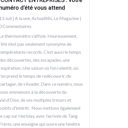
numéro d’été vous attend
13 Juil
|
A la une
,
Actualitēs
,
Le Magazine
|
0 Commentaires
Le thermomètre s’affole. Heureusement,
l’été n’est pas seulement synonyme de
températures records. C’est aussi le temps
des découvertes, des escapades, une
respiration. Une saison où l’on ralentit, où
l’on prend le temps de redécouvrir, de
partager, de s’évader. Dans ce numéro, nous
vous emmenons à la découverte du
Val d’Oise, de ses multiples trésors et
points d’intérêt. Nous mettons également
le cap sur Herblay, avec l’arrivée de Tang
Frères, une enseigne qui ouvre une fenêtre