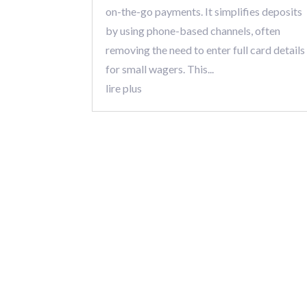
on-the-go payments. It simplifies deposits
by using phone-based channels, often
removing the need to enter full card details
for small wagers. This...
lire plus