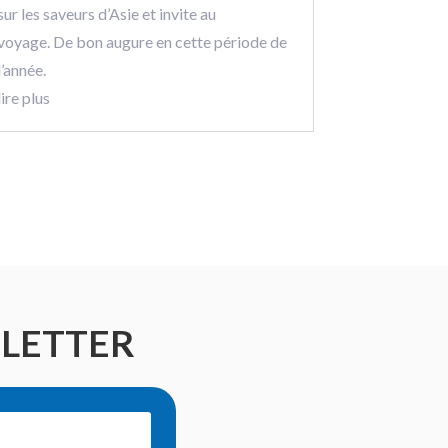
sur les saveurs d’Asie et invite au
voyage. De bon augure en cette période de
l’année.
lire plus
SLETTER