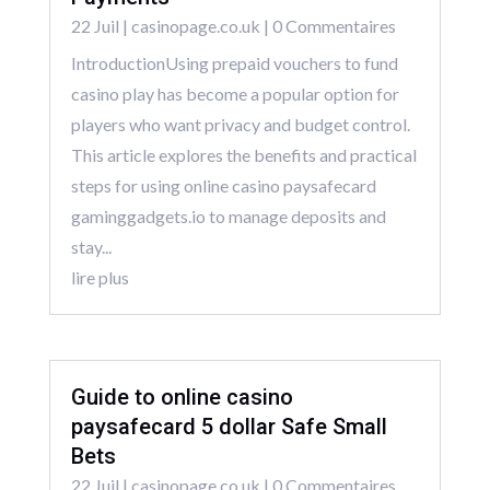
22 Juil
|
casinopage.co.uk
| 0 Commentaires
IntroductionUsing prepaid vouchers to fund
casino play has become a popular option for
players who want privacy and budget control.
This article explores the benefits and practical
steps for using online casino paysafecard
gaminggadgets.io to manage deposits and
stay...
lire plus
Guide to online casino
paysafecard 5 dollar Safe Small
Bets
22 Juil
|
casinopage.co.uk
| 0 Commentaires